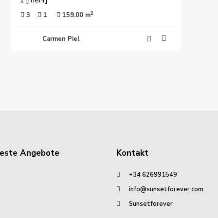
z
[mehr]
2
3
1
159.00 m
Carmen Piel
este Angebote
Kontakt
+34 626991549
info@sunsetforever.com
Sunsetforever