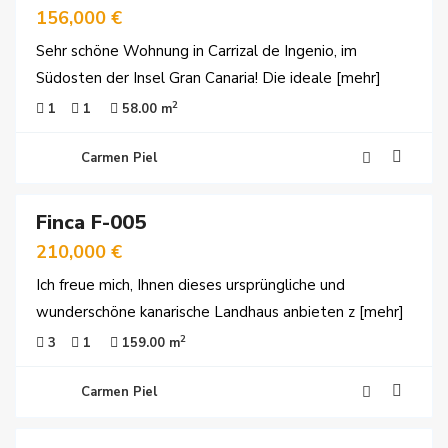
156,000 €
Sehr schöne Wohnung in Carrizal de Ingenio, im
Südosten der Insel Gran Canaria! Die ideale
[mehr]
2
1
1
58.00 m
Carmen Piel
28
Finca F-005
kauf
210,000 €
Ich freue mich, Ihnen dieses ursprüngliche und
wunderschöne kanarische Landhaus anbieten z
[mehr]
2
3
1
159.00 m
Carmen Piel
24