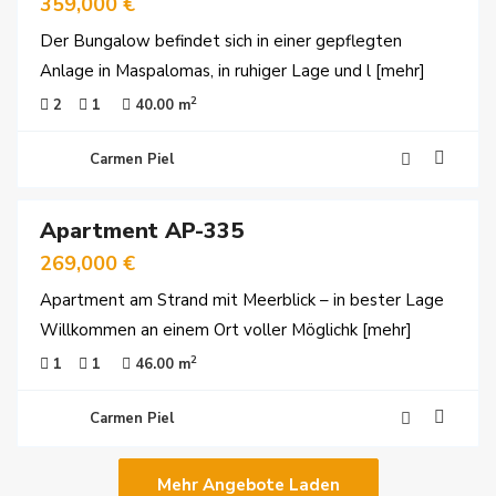
359,000 €
Der Bungalow befindet sich in einer gepflegten
Anlage in Maspalomas, in ruhiger Lage und l
[mehr]
2
2
1
40.00 m
Carmen Piel
29
Apartment AP-335
viert
269,000 €
Apartment am Strand mit Meerblick – in bester Lage
Willkommen an einem Ort voller Möglichk
[mehr]
2
1
1
46.00 m
Carmen Piel