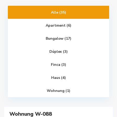
Alle (35)
Apartment (6)
Bungalow (17)
Dúplex (3)
Finca (3)
Haus (4)
Wohnung (1)
28
Wohnung W-088
kauf