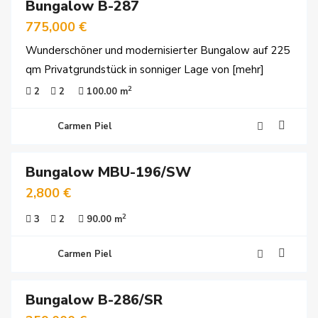
Bungalow B-287
kauf
775,000 €
Wunderschöner und modernisierter Bungalow auf 225
qm Privatgrundstück in sonniger Lage von
[mehr]
2
2
2
100.00 m
Carmen Piel
24
Bungalow MBU-196/SW
tung
2,800 €
2
3
2
90.00 m
Carmen Piel
26
Bungalow B-286/SR
kauf