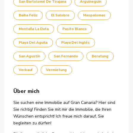
San Bartolomé De Tirajana
Arguineguin
Baiha Feliz
El Salobre
Maspalomas
Montaña La Data
Pasito Blanco
Playa Del Aguila
Playa Del Inglés
San Agustín
San Fernando
Beratung
Verkauf
Vermietung
Über mich
Sie suchen eine Immobilie auf Gran Canaria? Hier sind
Sie richtig! Finden Sie mit mir ​die Immobilie, die Ihren
Wünschen entspricht! Ich freue mich darauf, Sie
begleiten zu dürfen!