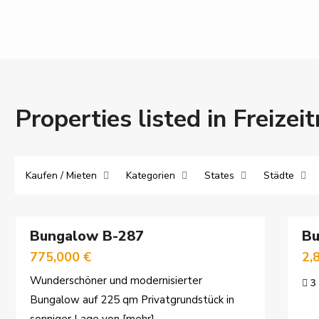
Properties listed in Freizei
Kaufen / Mieten
Kategorien
States
Städte
24
24
Bungalow B-287
B
rkauf
Nur
Wintervermietung
775,000 €
2,
Wunderschöner und modernisierter
3
Bungalow auf 225 qm Privatgrundstück in