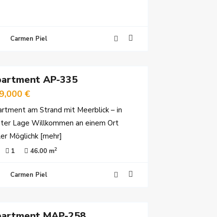
Carmen Piel
artment AP-335
9,000 €
rtment am Strand mit Meerblick – in
ter Lage Willkommen an einem Ort
ler Möglichk
[mehr]
2
1
46.00 m
Carmen Piel
artment MAP-258