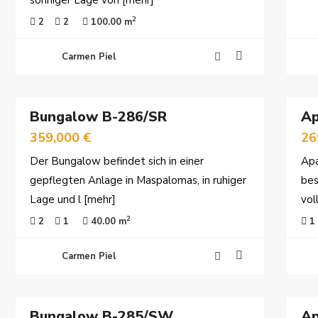
sonniger Lage von
[mehr]
2
2
2
100.00 m
Carmen Piel
26
29
Bungalow B-286/SR
Ap
rkauf
Reserviert
359,000 €
26
Der Bungalow befindet sich in einer
Apa
gepflegten Anlage in Maspalomas, in ruhiger
bes
Lage und l
[mehr]
vol
2
2
1
40.00 m
1
Carmen Piel
30
21
Bungalow B-285/SW
Ap
rviert
Vermietet