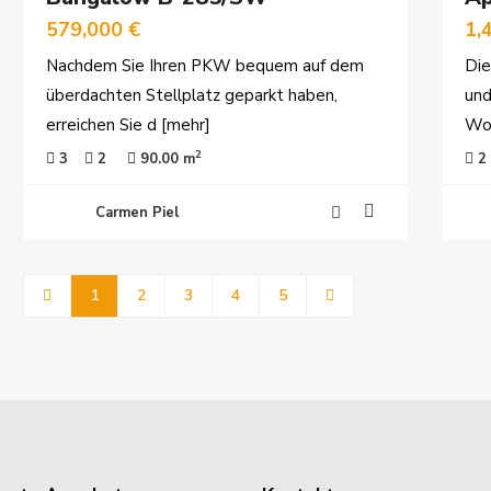
579,000 €
1,
Nachdem Sie Ihren PKW bequem auf dem
Die
überdachten Stellplatz geparkt haben,
und
erreichen Sie d
[mehr]
Woh
2
3
2
90.00 m
2
Carmen Piel
1
2
3
4
5