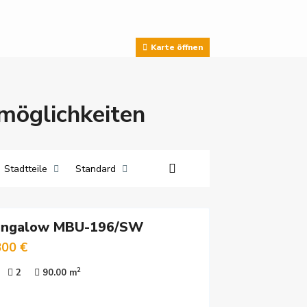
Karte öffnen
tmöglichkeiten
Stadtteile
Standard
ungalow MBU-196/SW
800 €
2
2
90.00 m