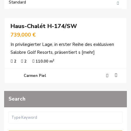
Standard
25
Haus-Chalét H-174/SW
kauf
739,000 €
In privilegierter Lage, in erster Reihe des exklusiven
Salobre Golf Resorts, präsentiert s
[mehr]
2
2
2
110.00 m
Carmen Piel
Search