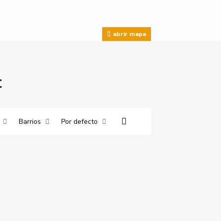
abrir mapa
t
Barrios
Por defecto