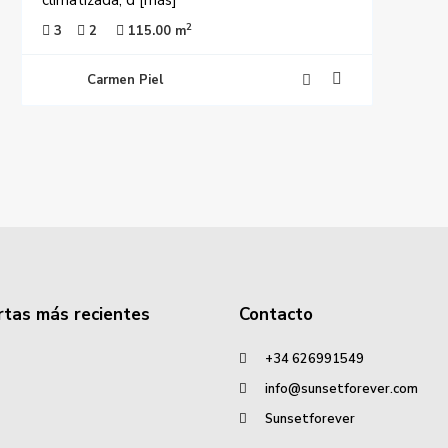
climatizada, d
[más]
2
3
2
115.00 m
Carmen Piel
rtas más recientes
Contacto
+34 626991549
info@sunsetforever.com
Sunsetforever